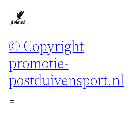
Spring
naar
de
inhoud
© Copyright
promotie-
postduivensport.nl