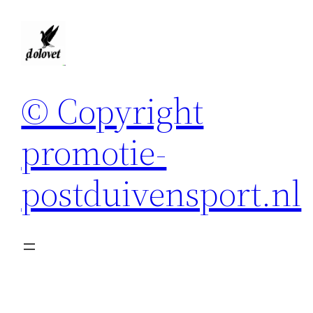
Spring
naar
de
inhoud
© Copyright
promotie-
postduivensport.nl