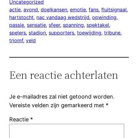
Uncategorized
actie
, 
avond
, 
doelkansen
, 
emotie
, 
fans
, 
fluitsignaal
, 
hartstocht
, 
nac vandaag wedstrijd
, 
opwinding
, 
passie
, 
sensatie
, 
sfeer
, 
spanning
, 
spektakel
, 
spelers
, 
stadion
, 
supporters
, 
toewijding
, 
tribune
, 
triomf
, 
veld
Een reactie achterlaten
Je e-mailadres zal niet getoond worden.
Vereiste velden zijn gemarkeerd met
*
Reactie
*