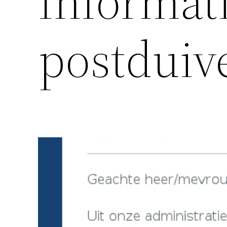
Informat
postduiv