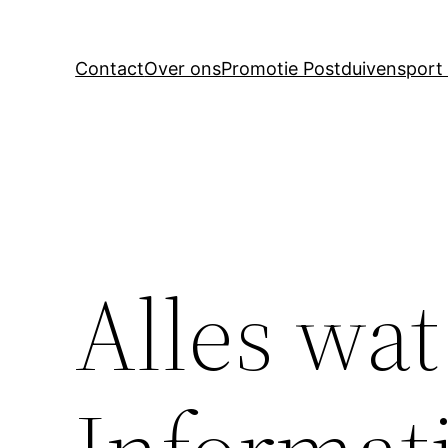
Contact
Over ons
Promotie Postduivensport 
Alles wat