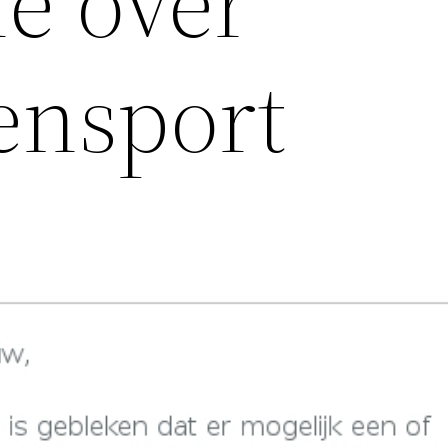
ie over
ensport