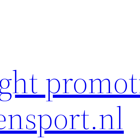
ght promot
ensport.nl