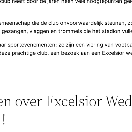
e club heeft door de jaren heen vele hoogtepunten ge
meenschap die de club onvoorwaardelijk steunen, zowe
 gezangen, vlaggen en trommels die het stadion vull
aar sportevenementen; ze zijn een viering van voetbal
ze prachtige club, een bezoek aan een Excelsior wedst
en over Excelsior Wed
!