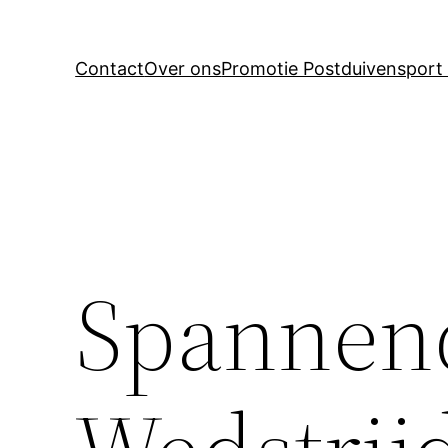
Contact
Over ons
Promotie Postduivensport 
Spannend