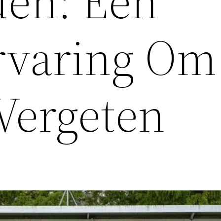
den: Een
rvaring Om
 Vergeten