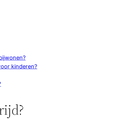
 bijwonen?
voor kinderen?
?
ijd?