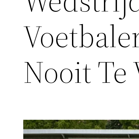
Wedstrij
Voetbale
Nooit Te