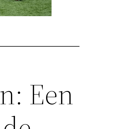
en: Een
nde