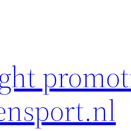
ght promot
ensport.nl