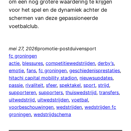
om een nog grotere waardering te krijgen
voor het spel en de dynamiek achter de
schermen van deze gepassioneerde
voetbalclub.
mei 27, 2026
promotie-postduivensport
fc groningen
actie
, 
blessures
, 
competitiewedstrijden
, 
derby’s
, 
emotie
, 
fans
, 
fc groningen
, 
geschiedenisprestaties
, 
hitachi capital mobility stadion
, 
nieuwsupdates
, 
passie
, 
rivaliteit
, 
sfeer
, 
spektakel
, 
sport
, 
strijd
, 
supporteren
, 
supporters
, 
thuiswedstrijd
, 
transfers
, 
uitwedstrijd
, 
uitwedstrijden
, 
voetbal
, 
voorbeschouwingen
, 
wedstrijden
, 
wedstrijden fc
groningen
, 
wedstrijdschema