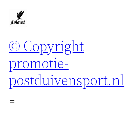
Spring
naar
de
inhoud
© Copyright
promotie-
postduivensport.nl