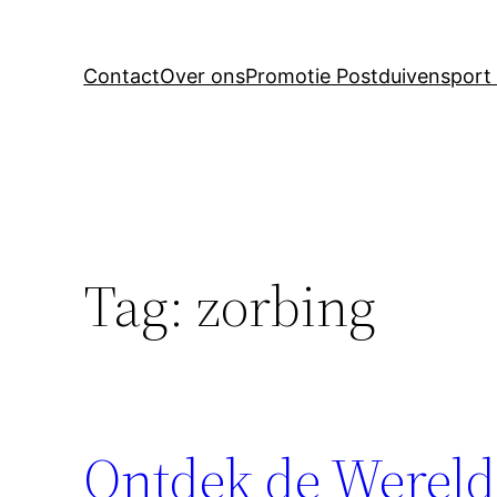
Contact
Over ons
Promotie Postduivensport 
Tag:
zorbing
Ontdek de Wereld