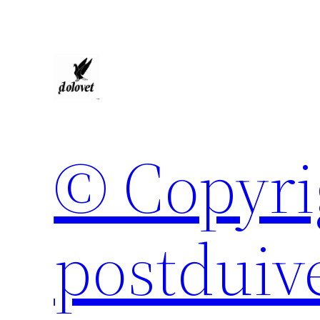
Spring
naar
de
inhoud
© Copyri
postduiv