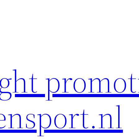
ght promot
ensport.nl