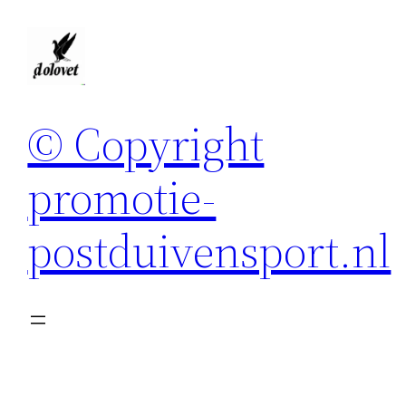
Spring
naar
de
inhoud
© Copyright
promotie-
postduivensport.nl