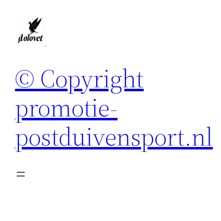
Spring
naar
de
inhoud
© Copyright
promotie-
postduivensport.nl