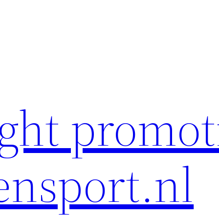
ght promot
ensport.nl