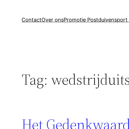
Contact
Over ons
Promotie Postduivensport 
Tag:
wedstrijduit
Het Gedenkwaard