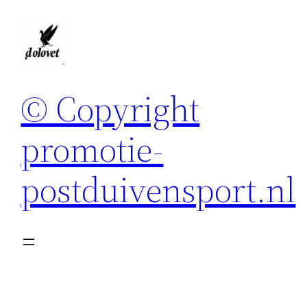
Spring
naar
de
inhoud
© Copyright
promotie-
postduivensport.nl