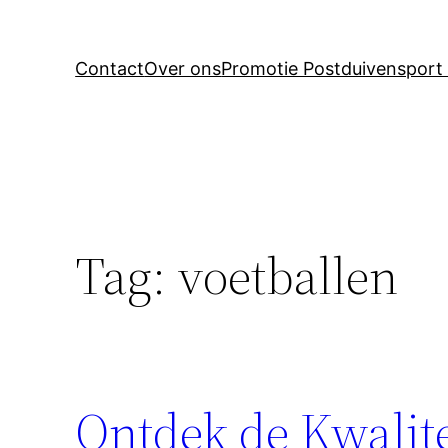
Contact
Over ons
Promotie Postduivensport 
Tag:
voetballen
Ontdek de Kwalite