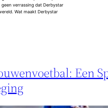
t geen verrassing dat Derbystar
lwereld. Wat maakt Derbystar
ouwenvoetbal: Een Sp
eging