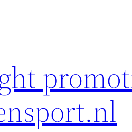
ght promot
ensport.nl