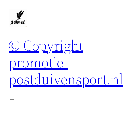
Spring
naar
de
inhoud
© Copyright
promotie-
postduivensport.nl