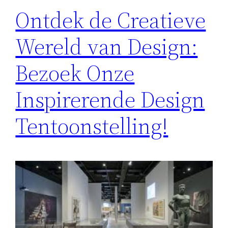
Ontdek de Creatieve
Wereld van Design:
Bezoek Onze
Inspirerende Design
Tentoonstelling!