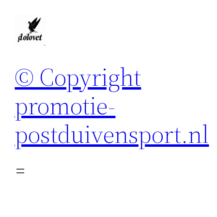
Spring
naar
de
inhoud
© Copyright
promotie-
postduivensport.nl