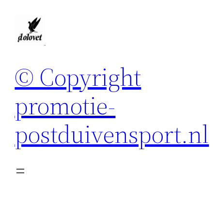
Spring
naar
de
inhoud
© Copyright
promotie-
postduivensport.nl