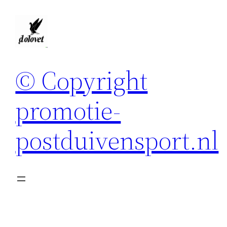
Spring
naar
de
inhoud
© Copyright
promotie-
postduivensport.nl