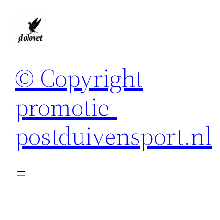
Spring
naar
de
inhoud
© Copyright
promotie-
postduivensport.nl