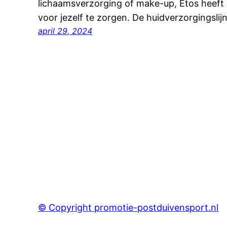
lichaamsverzorging of make-up, Etos heeft 
voor jezelf te zorgen. De huidverzorgingsli
april 29, 2024
© Copyright promotie-postduivensport.nl