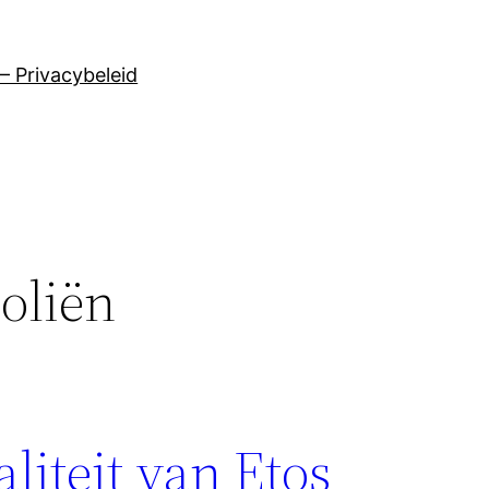
– Privacybeleid
oliën
iteit van Etos