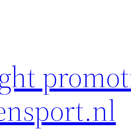
ght promot
ensport.nl