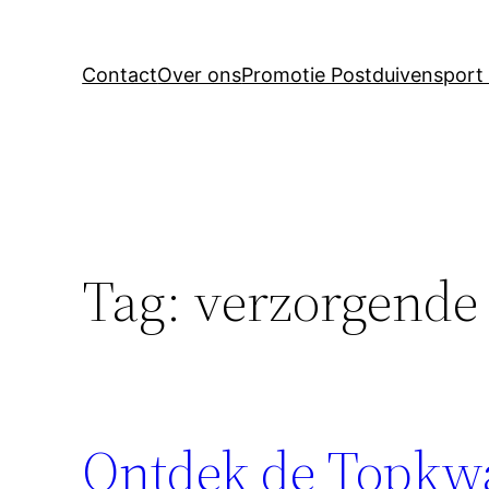
Contact
Over ons
Promotie Postduivensport 
Tag:
verzorgende 
Ontdek de Topkwal