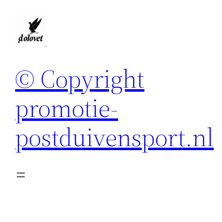
Spring
naar
de
inhoud
© Copyright
promotie-
postduivensport.nl