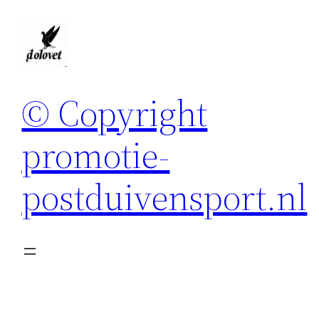
Spring
naar
de
inhoud
© Copyright
promotie-
postduivensport.nl