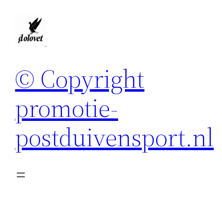
Spring
naar
de
inhoud
© Copyright
promotie-
postduivensport.nl