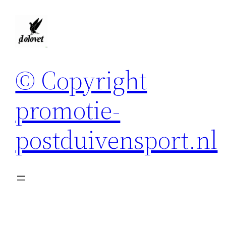
Spring
naar
de
inhoud
© Copyright
promotie-
postduivensport.nl