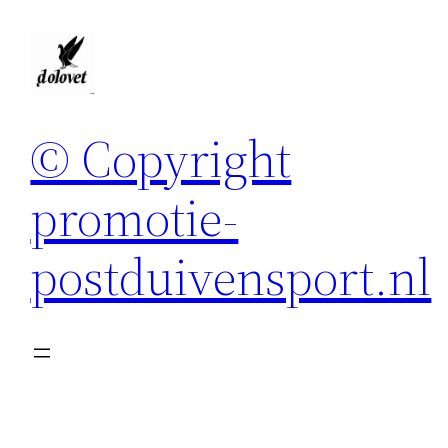
Spring
naar
de
inhoud
© Copyright
promotie-
postduivensport.nl