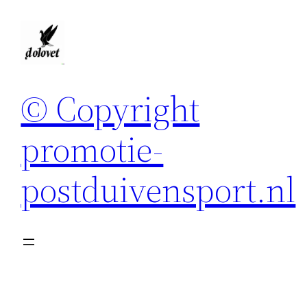
Spring
naar
de
inhoud
© Copyright
promotie-
postduivensport.nl