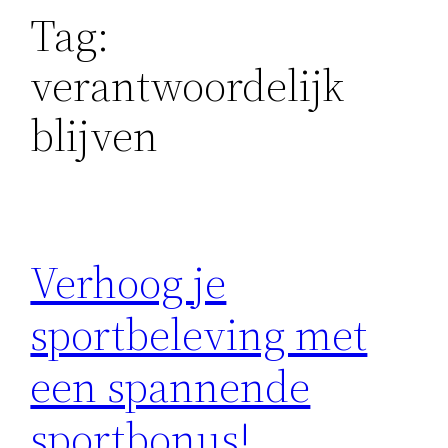
Tag:
verantwoordelijk
blijven
Verhoog je
sportbeleving met
een spannende
sportbonus!