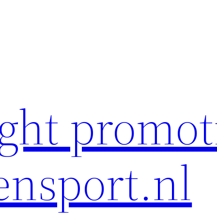
ght promot
ensport.nl