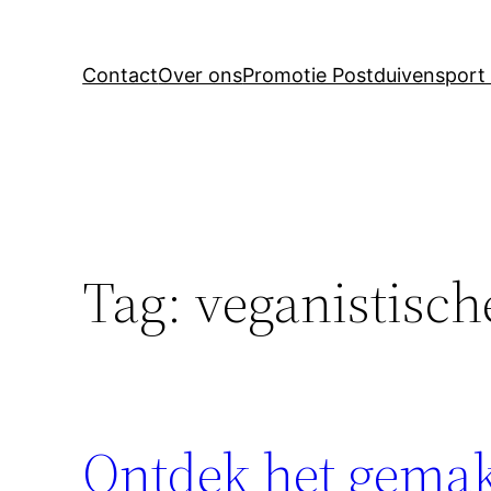
Contact
Over ons
Promotie Postduivensport 
Tag:
veganistisch
Ontdek het gemak