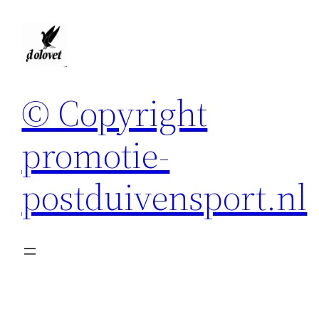
Spring
naar
de
inhoud
© Copyright
promotie-
postduivensport.nl