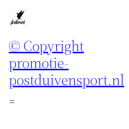
Spring
naar
de
inhoud
© Copyright
promotie-
postduivensport.nl