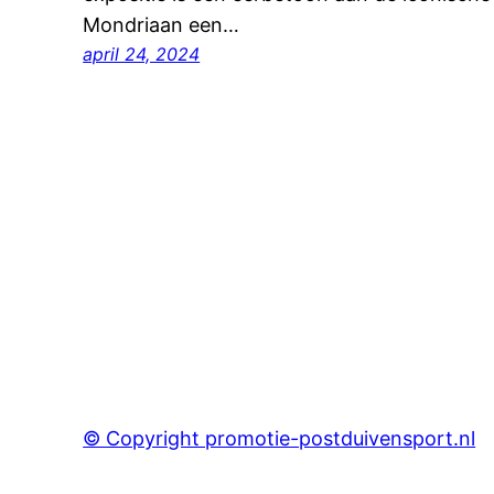
Mondriaan een…
april 24, 2024
© Copyright promotie-postduivensport.nl