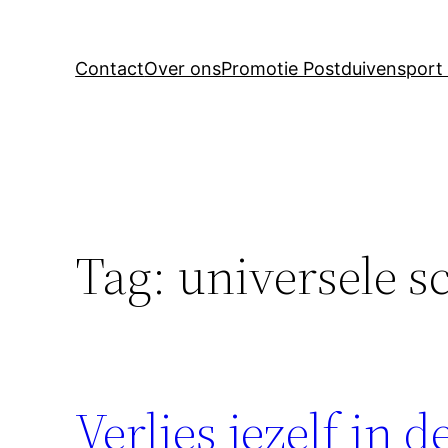
Contact
Over ons
Promotie Postduivensport 
Tag:
universele 
Verlies jezelf in