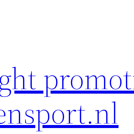
ght promot
ensport.nl