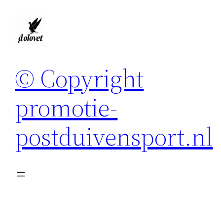
Spring
naar
de
inhoud
© Copyright
promotie-
postduivensport.nl