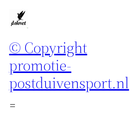
Spring
naar
de
inhoud
© Copyright
promotie-
postduivensport.nl