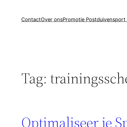
Contact
Over ons
Promotie Postduivensport 
Tag:
trainingssch
Optimaliseer je S