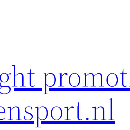
ght promot
ensport.nl