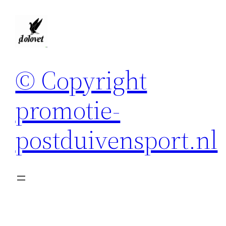
Spring
naar
de
inhoud
© Copyright
promotie-
postduivensport.nl