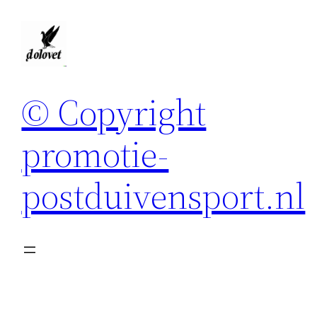
Spring
naar
de
inhoud
© Copyright
promotie-
postduivensport.nl