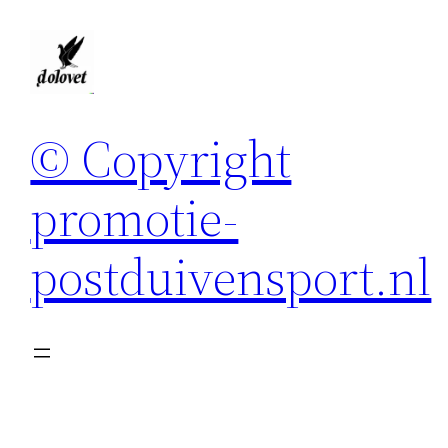
Spring
naar
de
inhoud
© Copyright
promotie-
postduivensport.nl