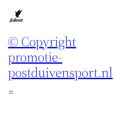
Spring
naar
de
inhoud
© Copyright
promotie-
postduivensport.nl