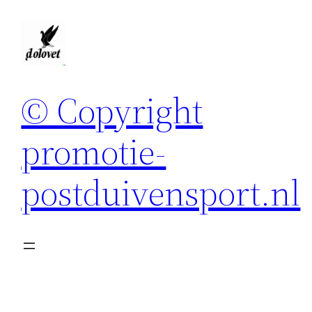
Spring
naar
de
inhoud
© Copyright
promotie-
postduivensport.nl