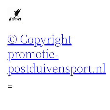
Spring
naar
de
inhoud
© Copyright
promotie-
postduivensport.nl