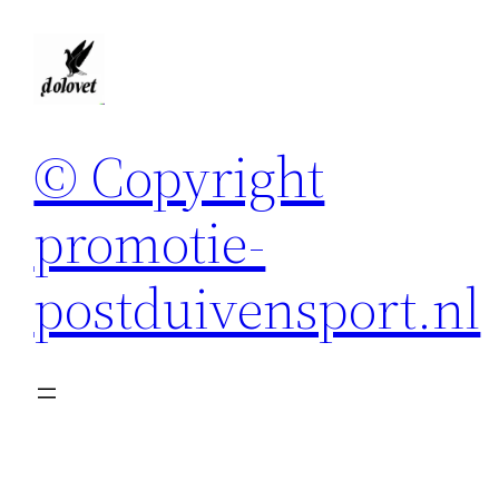
Spring
naar
de
inhoud
© Copyright
promotie-
postduivensport.nl