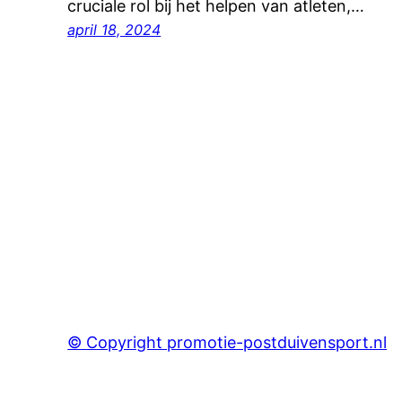
cruciale rol bij het helpen van atleten,…
april 18, 2024
© Copyright promotie-postduivensport.nl