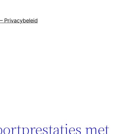
– Privacybeleid
e
portprestaties met