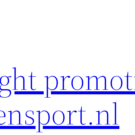
ght promot
ensport.nl