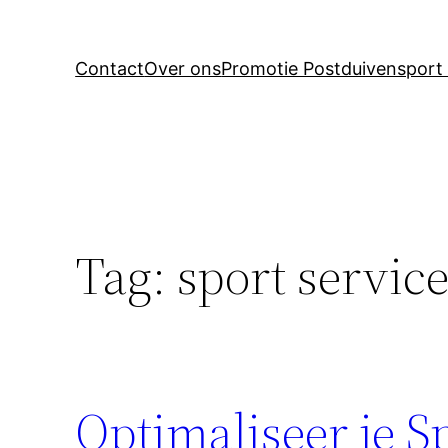
Contact
Over ons
Promotie Postduivensport 
Tag:
sport servic
Optimaliseer je S