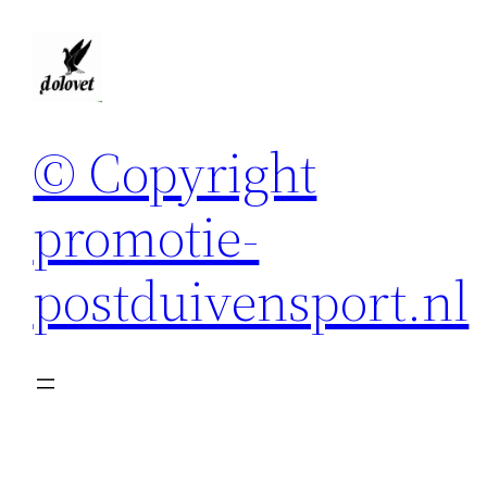
Spring
naar
de
inhoud
© Copyright
promotie-
postduivensport.nl