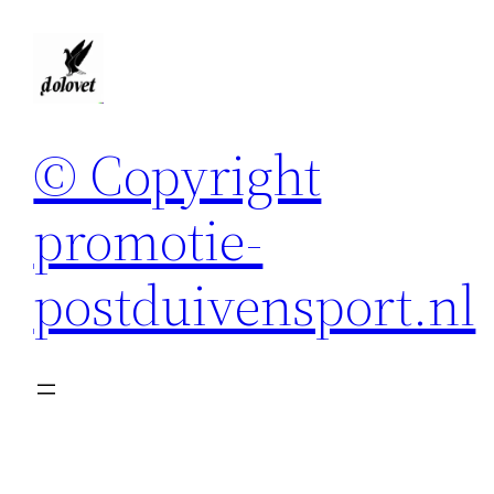
Spring
naar
de
inhoud
© Copyright
promotie-
postduivensport.nl