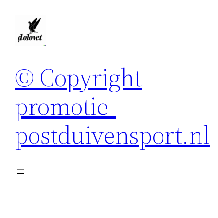
Spring
naar
de
inhoud
© Copyright
promotie-
postduivensport.nl