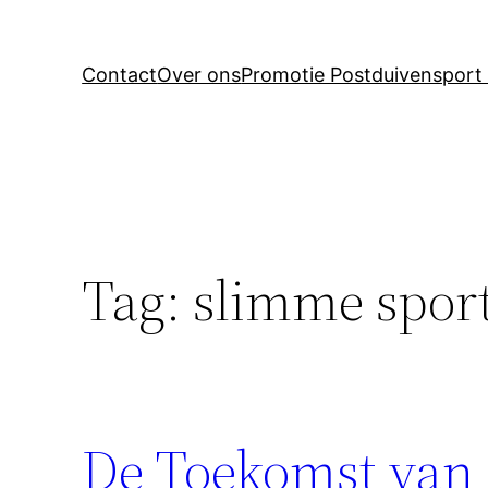
Contact
Over ons
Promotie Postduivensport 
Tag:
slimme spor
De Toekomst van 