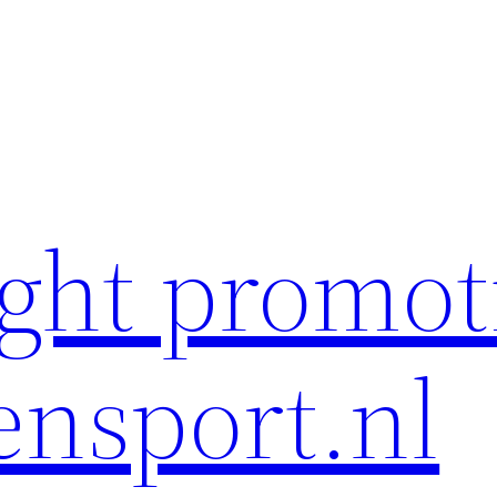
ght promot
ensport.nl