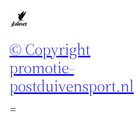
Spring
naar
de
inhoud
© Copyright
promotie-
postduivensport.nl