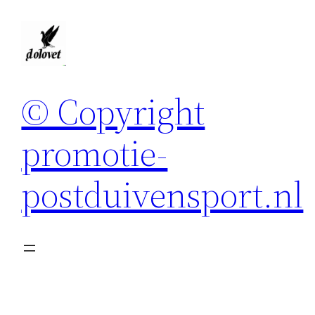
Spring
naar
de
inhoud
© Copyright
promotie-
postduivensport.nl