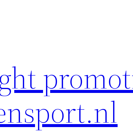
ght promot
ensport.nl