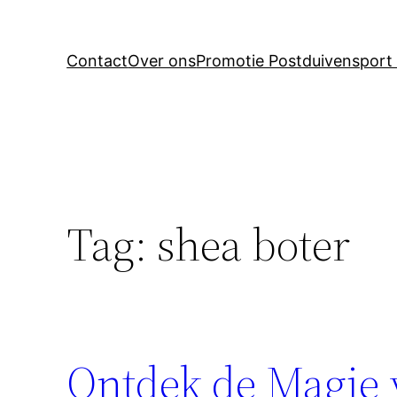
Contact
Over ons
Promotie Postduivensport 
Tag:
shea boter
Ontdek de Magie 