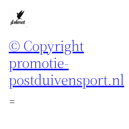
Spring
naar
de
inhoud
© Copyright
promotie-
postduivensport.nl