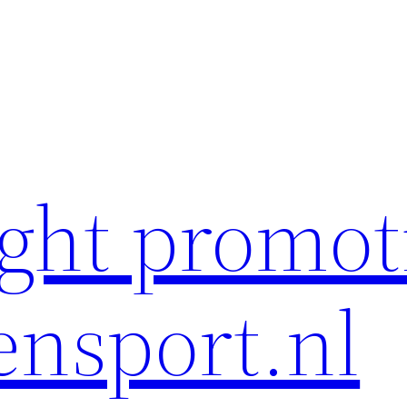
ght promot
ensport.nl