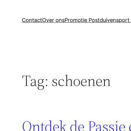
Contact
Over ons
Promotie Postduivensport 
Tag:
schoenen
Ontdek de Passie 