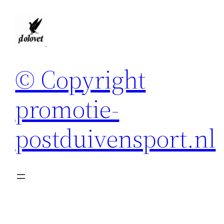
Spring
naar
de
inhoud
© Copyright
promotie-
postduivensport.nl