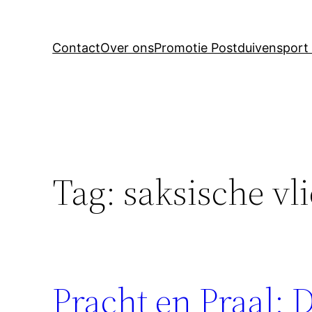
Contact
Over ons
Promotie Postduivensport 
Tag:
saksische vl
Pracht en Praal: 