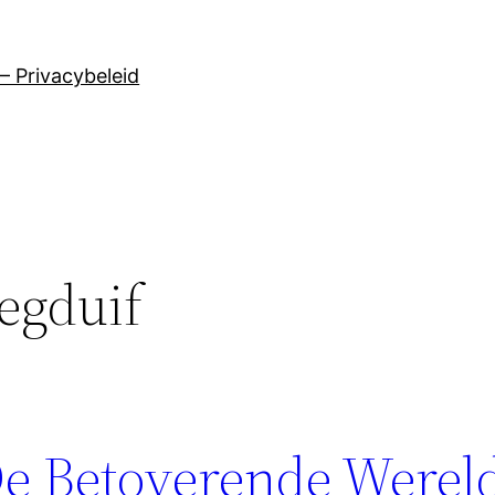
– Privacybeleid
iegduif
De Betoverende Werel