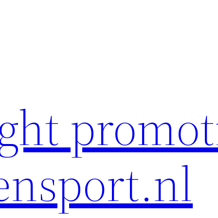
ght promot
ensport.nl