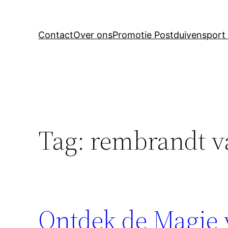
Contact
Over ons
Promotie Postduivensport 
Tag:
rembrandt va
Ontdek de Magie 