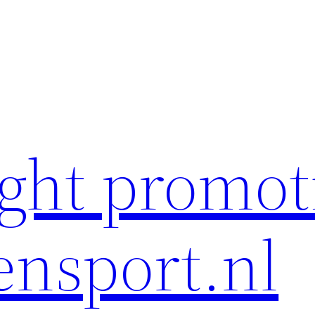
ght promot
ensport.nl